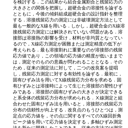
を検討する．この結果から結合金属割合と残留応力の
大きさとの関係を把握し，超硬合金の溶接性を論ずる
とともに，今後の傾斜組成超硬合金の設計指針を整理
する．溶接残留応力の測定には非破壊測定方法として
最も一般的なX線を用いる．しかし，超硬合金のX線溶
接残留応力測定には解決されていない問題がある．溶
接部は溶接熱の影響を受け，材料が非均質となってい
るので，X線応力測定が困難または測定精度の低下が
考えられる．最も溶接割れに重要なのが溶接部の残留
応力値であり，この領域の応力値の精度が低いままで
は，測定そのものの意義が問われることとなる．その
ため，従来の測定法に対して，二つの改良案を提唱
し，残留応力測定に対する有効性を論ずる．最初に，
固有ひずみ法を用いてX線残留応力分布を求める．固
有ひずみとは溶接時によって生じた溶接部の塑性ひず
みである．溶接部の固有ひずみの大きさが決定できる
と系全体の残留応力分布が求められる．Ⅹ線測定と組
合わせた固有ひずみ法を用いると，溶接部の残留応力
分布の信頼性が向上する．改良点のもうひとつは，測
定点の応力値を，その点に関するすべてのX線回折角
ピーク値を用いて応力値を決定する，多軸ひずみ測定
法を新たに開発したことである．従来の方法では測定