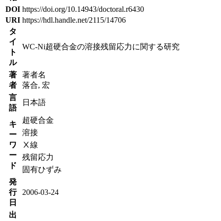
DOI
https://doi.org/10.14943/doctoral.r6430
URI
https://hdl.handle.net/2115/14706
タ
イ
WC-Ni超硬合金の溶接残留応力に関する研究
ト
ル
著
著者名
者
落合, 宏
言
日本語
語
超硬合金
キ
溶接
ー
ワ
Ⅹ線
ー
残留応力
ド
固有ひずみ
発
行
2006-03-24
日
出