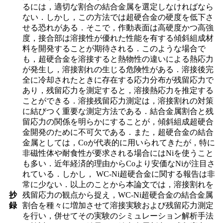
るには，適切な割合の結合金属を選定しなければなら
ない．しかし，この方法では超硬合金の硬度を低下さ
せる恐れがある．そこで，作動表面は高硬度かつ高強
度，接合部は溶接性が優れた性能を有する傾斜組成材
料を開発することが期待される．このような場合で
も，超硬合金を溶接すると熱物性の違いによる熱応力
が発生し，溶接割れの生じる危険性がある．溶接後完
全に冷却されたときに存在する応力分布が残留応力で
あり，残留応力を測定すると，溶接熱応力を推定する
ことができる．溶接残留応力測定は，溶接割れの対策
に結びつく重要な測定方法である．結合金属割合と残
留応力の関係を明らかにすることが，傾斜組成超硬合
金開発のために不可欠である．また，超硬合金の結合
金属としては，Coが代表的に用いられてきたが，特に
非磁性体や耐食性が要求される場合にはNiを使うこと
も多い．近年経済的理由からCoより安価なNiが注目さ
れている．しかし， WC-Ni超硬合金に関する報告は非
常に少ない．以上のことから本論文では，溶接割れを
抄
残留応力の観点から捉え，WC-Ni超硬合金の結合金属
録
割合を種々に増加させて溶接実験および残留応力測定
を行い，併せてその実験のシミュレーション解析手法