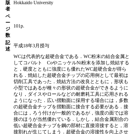
版
Hokkaido University
者
ペ
ー
101p.
ジ
数
記
平成18年3月授与
述
WCは代表的な超硬合金である．WC粉末の結合金属と
してコバルト CoやニッケルNi粉末を添加し焼結する
と，硬度とともに強度にも優れたWC超硬合金が得ら
れる．焼結した超硬合金チップの応用例として最初は
切削工具であった．焼結方法の改良とともに，形状も
小型ではあるが種々の形状の超硬合金ができるように
なり，ダイスやロールなどの耐磨耗工具に応用される
ようになった．広い摺動面に採用する場合には，多数
の超硬合金チップを摺動面に接合する必要がある．接
合には，ろう付けが一般的であるが，強度の面では溶
接のほうが当然優れている．しかし，結合金属割合の
低い超硬合金チップを鋼の部材に直接溶接すると，溶
接割れが生じてしまう．超硬合金の溶接性を向上させ