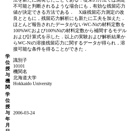
不可能と判断されるような場合にも，有効な残留応力
値が決定できる方法である． X線残留応力測定の改
良とともに，残留応力解析にも新たに工夫を加えた．
ほとんど報告されたデータがないWC-Niの材料定数を
100%WCおよび100%Niの材料定数から補間するモデル
および計算式を示した．以上の実験および解析結果か
らWC-Niの溶接残留応力に関するデータが得られ，溶
接可能な条件を得ることができた．
学
識別子
位
10101
授
機関名
与
北海道大学
機
Hokkaido University
関
学
位
授
与
2006-03-24
年
月