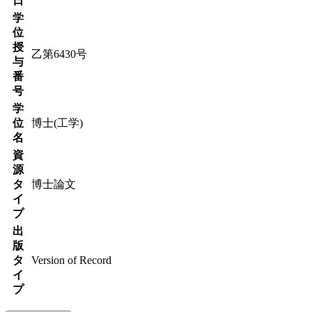
日
学
位
授
乙第6430号
与
番
号
学
位
博士(工学)
名
資
源
タ
博士論文
イ
プ
出
版
タ
Version of Record
イ
プ