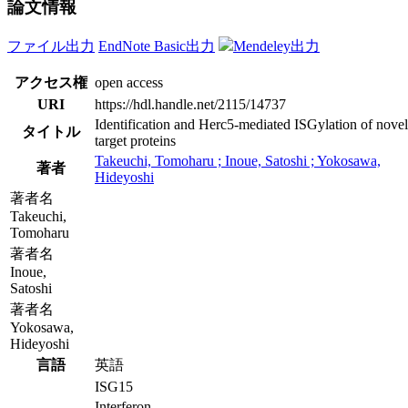
論文情報
ファイル出力
EndNote Basic出力
Mendeley出力
アクセス権
open access
URI
https://hdl.handle.net/2115/14737
Identification and Herc5-mediated ISGylation of novel
タイトル
target proteins
Takeuchi, Tomoharu ; Inoue, Satoshi ; Yokosawa,
著者
Hideyoshi
著者名
Takeuchi,
Tomoharu
著者名
Inoue,
Satoshi
著者名
Yokosawa,
Hideyoshi
言語
英語
ISG15
Interferon