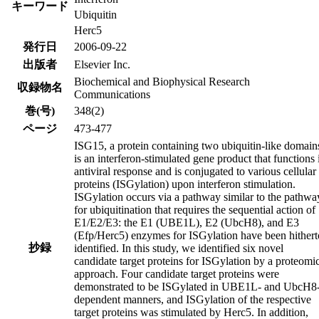
キーワード
Ubiquitin
Herc5
発行日
2006-09-22
出版者
Elsevier Inc.
Biochemical and Biophysical Research
収録物名
Communications
巻(号)
348(2)
ページ
473-477
ISG15, a protein containing two ubiquitin-like domain
is an interferon-stimulated gene product that functions 
antiviral response and is conjugated to various cellular
proteins (ISGylation) upon interferon stimulation.
ISGylation occurs via a pathway similar to the pathwa
for ubiquitination that requires the sequential action of
E1/E2/E3: the E1 (UBE1L), E2 (UbcH8), and E3
(Efp/Herc5) enzymes for ISGylation have been hithert
抄録
identified. In this study, we identified six novel
candidate target proteins for ISGylation by a proteomi
approach. Four candidate target proteins were
demonstrated to be ISGylated in UBE1L- and UbcH8
dependent manners, and ISGylation of the respective
target proteins was stimulated by Herc5. In addition,