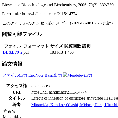
Bioscience Biotechnology and Biochemistry, 2006, 70(2), 332-339
Permalink : https://hdl.handle.net/2115/14774
このアイテムのアクセス数:
1,417
件
（
2026-08-08
07:26 集計
）
閲覧可能ファイル
ファイル
フォーマット
サイズ
閲覧回数
説明
BB&B70-2
pdf
183 KB
1,460
論文情報
ファイル出力
EndNote Basic出力
Mendeley出力
アクセス権
open access
URI
https://hdl.handle.net/2115/14774
タイトル
Effects of ingestion of difructose anhydride III (DF
著者
Minamida, Kimiko ; Ohashi, Midori ; Hara, Hiroshi
著者名
Minamida,