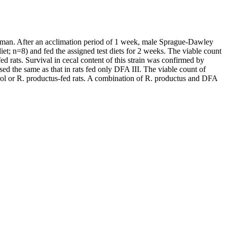
uman. After an acclimation period of 1 week, male Sprague-Dawley
iet; n=8) and fed the assigned test diets for 2 weeks. The viable count
rats. Survival in cecal content of this strain was confirmed by
d the same as that in rats fed only DFA III. The viable count of
ntrol or R. productus-fed rats. A combination of R. productus and DFA