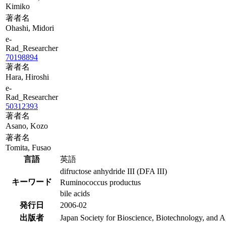
Kimiko
著者名
Ohashi, Midori
e-
Rad_Researcher
70198894
著者名
Hara, Hiroshi
e-
Rad_Researcher
50312393
著者名
Asano, Kozo
著者名
Tomita, Fusao
言語
英語
difructose anhydride III (DFA III)
キーワード
Ruminococcus productus
bile acids
発行日
2006-02
出版者
Japan Society for Bioscience, Biotechnology, and 