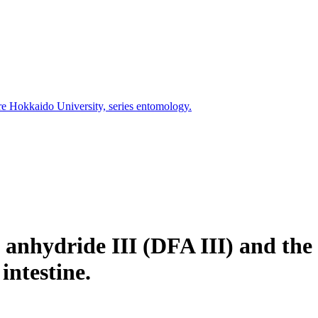
ure Hokkaido University, series entomology.
se anhydride III (DFA III) and th
intestine.