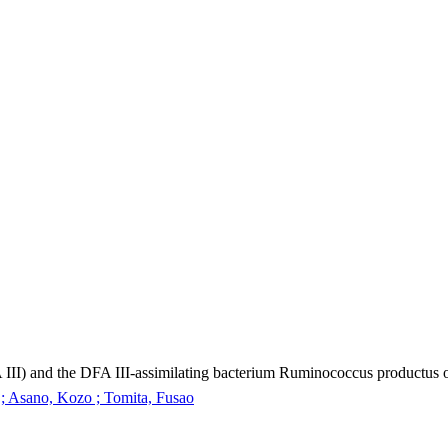
A III) and the DFA III-assimilating bacterium Ruminococcus productus on
 ; Asano, Kozo ; Tomita, Fusao