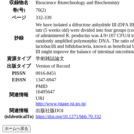
収録物名
Bioscience Biotechnology and Biochemistry
巻(号)
70(2)
ページ
332-339
We have isolated a difructose anhydride III (DFA 
rats (5 weeks old) were divided into four groups (con
of administered R. productus was 4.9×107 CFU/d in R
抄録
randomly amplified polymorphic DNA. The ratio of se
lactobacilli and bifidobacteria, known as beneficial
III might improve the balance of intestinal microbiota
資源タイプ
学術雑誌論文
出版タイプ
Version of Record
PISSN
0916-8451
EISSN
1347-6947
PMID
16495647
関連情報
URI
http://www.jstage.jst.go.jp/
関連情報
出版社版DOI
(isIdenticalTo)
https://doi.org/10.1271/bbb.70.332
ホームへ戻る