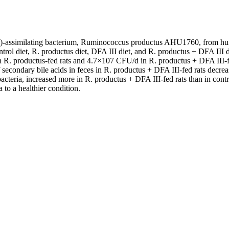
III)-assimilating bacterium, Ruminococcus productus AHU1760, from h
trol diet, R. productus diet, DFA III diet, and R. productus + DFA III d
. productus-fed rats and 4.7×107 CFU/d in R. productus + DFA III-fed 
condary bile acids in feces in R. productus + DFA III-fed rats decrease
 bacteria, increased more in R. productus + DFA III-fed rats than in co
 to a healthier condition.