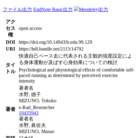
ファイル出力
EndNote Basic出力
Mendeley出力
アク
セス
open access
権
DOI
https://doi.org/10.14943/b.edu.99.129
URI
https://hdl.handle.net/2115/14792
快適自己ペース走に代表される主観的強度設定によ
る身体運動が及ぼす心身効果についての検討
タイ
Psychological and physiological effects of comfortable self-
トル
paced running as determined by perceived exercise
intensity
著者名
水野, 徳子
MIZUNO, Tokuko
e-Rad_Researcher
著者
10435943
著者名
水野, 眞佐夫
MIZUNO, Masao