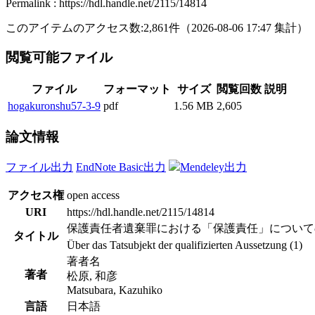
Permalink : https://hdl.handle.net/2115/14814
このアイテムのアクセス数:
2,861
件
（
2026-08-06
17:47 集計
）
閲覧可能ファイル
ファイル
フォーマット
サイズ
閲覧回数
説明
hogakuronshu57-3-9
pdf
1.56 MB
2,605
論文情報
ファイル出力
EndNote Basic出力
Mendeley出力
アクセス権
open access
URI
https://hdl.handle.net/2115/14814
保護責任者遺棄罪における「保護責任」について
タイトル
Über das Tatsubjekt der qualifizierten Aussetzung (1)
著者名
著者
松原, 和彦
Matsubara, Kazuhiko
言語
日本語