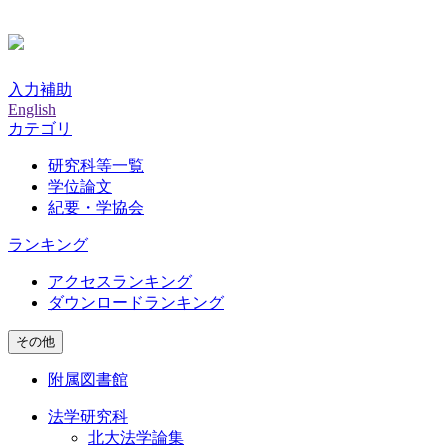
入力補助
English
カテゴリ
研究科等一覧
学位論文
紀要・学協会
ランキング
アクセスランキング
ダウンロードランキング
その他
附属図書館
法学研究科
北大法学論集