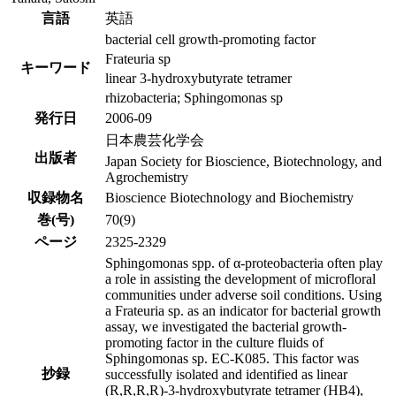
言語
英語
bacterial cell growth-promoting factor
Frateuria sp
キーワード
linear 3-hydroxybutyrate tetramer
rhizobacteria; Sphingomonas sp
発行日
2006-09
日本農芸化学会
出版者
Japan Society for Bioscience, Biotechnology, and
Agrochemistry
収録物名
Bioscience Biotechnology and Biochemistry
巻(号)
70(9)
ページ
2325-2329
Sphingomonas spp. of α-proteobacteria often play
a role in assisting the development of microfloral
communities under adverse soil conditions. Using
a Frateuria sp. as an indicator for bacterial growth
assay, we investigated the bacterial growth-
promoting factor in the culture fluids of
Sphingomonas sp. EC-K085. This factor was
抄録
successfully isolated and identified as linear
(R,R,R,R)-3-hydroxybutyrate tetramer (HB4),