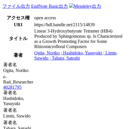
ファイル出力
EndNote Basic出力
Mendeley出力
アクセス権
open access
URI
https://hdl.handle.net/2115/14839
Linear 3-Hydroxybutyrate Tetramer (HB4)
Produced by Sphingomonas sp. Is Characterized
タイトル
as a Growth Promoting Factor for Some
Rhizomicrofloral Composers
Ogita, Noriko ; Hashidoko, Yasuyuki ; Limin,
著者
Suwido ; Tahara, Satoshi
著者名
Ogita, Noriko
e-
Rad_Researcher
40281795
著者名
Hashidoko,
Yasuyuki
著者名
Limin, Suwido
著者名
Tahara, Satoshi