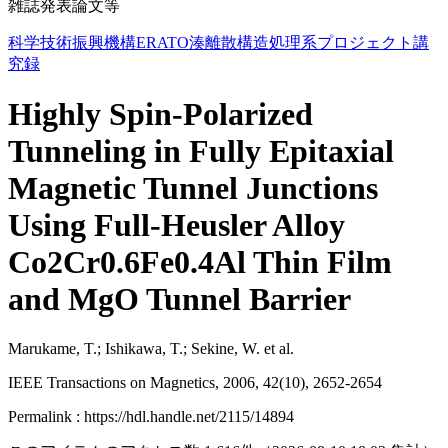
雑誌発表論文等
科学技術振興機構ERATO湊離散構造処理系プロジェクト講
究録
Highly Spin-Polarized
Tunneling in Fully Epitaxial
Magnetic Tunnel Junctions
Using Full-Heusler Alloy
Co2Cr0.6Fe0.4Al Thin Film
and MgO Tunnel Barrier
Marukame, T.; Ishikawa, T.; Sekine, W. et al.
IEEE Transactions on Magnetics, 2006, 42(10), 2652-2654
Permalink : https://hdl.handle.net/2115/14894