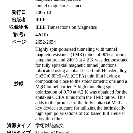
tunnel magnetoresistance
発行日
2006-10
出版者
IEEE
収録物名
IEEE Transactions on Magnetics
巻(号)
42(10)
ページ
2652-2654
Highly spin-polarized tunneling with tunnel
magnetoresistance (TMR) ratios of 90% at room
temperature and 240% at 4.2 K was demonstrated
for fully epitaxial magnetic tunnel junctions
fabricated using a cobalt-based full-Heusler alloy
Co2Cr0.6Fe0.4Al (CCFA) thin film having a
composition close to the stoichiometric one and a
抄録
MgO tunnel barrier. A high tunneling spin
polarization of 0.79 at 4.2 K was obtained for the
epitaxial CCFA films from the TMR ratios. This
adds to the promise of the fully epitaxial MTJ as a
key device structure for utilizing the intrinsically
high spin polarizations of Co-based full-Heusler
alloy thin films.
資源タイプ
学術雑誌論文
出版タイプ
Version of Record