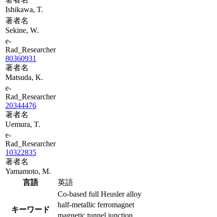
Ishikawa, T.
著者名
Sekine, W.
e-
Rad_Researcher
80360931
著者名
Matsuda, K.
e-
Rad_Researcher
20344476
著者名
Uemura, T.
e-
Rad_Researcher
10322835
著者名
Yamamoto, M.
言語
英語
Co-based full Heusler alloy
half-metallic ferromagnet
キーワード
magnetic tunnel junction