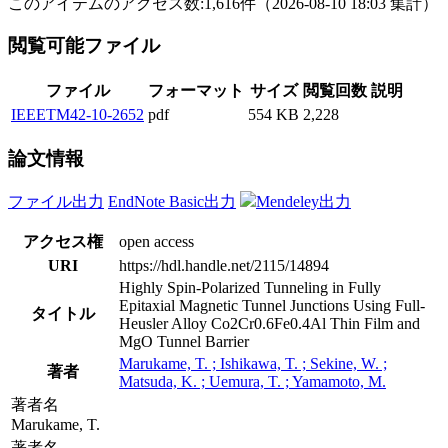
このアイテムのアクセス数:
1,616
件
（
2026-08-10
18:03 集計
）
閲覧可能ファイル
ファイル
フォーマット
サイズ
閲覧回数
説明
IEEETM42-10-2652
pdf
554 KB
2,228
論文情報
ファイル出力
EndNote Basic出力
Mendeley出力
アクセス権
open access
URI
https://hdl.handle.net/2115/14894
Highly Spin-Polarized Tunneling in Fully
Epitaxial Magnetic Tunnel Junctions Using Full-
タイトル
Heusler Alloy Co2Cr0.6Fe0.4Al Thin Film and
MgO Tunnel Barrier
Marukame, T. ; Ishikawa, T. ; Sekine, W. ;
著者
Matsuda, K. ; Uemura, T. ; Yamamoto, M.
著者名
Marukame, T.
著者名