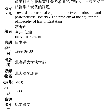
産業社会と脱産業社会の緊張的均衡へ －東アジア
法哲学の現代的課題－
タイ
Toward the tensional equilibrium between industrial and
トル
post-industrial society - The problem of the day for the
philosophy of law in East Asia -
著者名
著者
今井, 弘道
IMAI, Hiromichi
言語
日本語
発行
1999-09-30
日
出版
北海道大学法学部
者
収録
北大法学論集
物名
巻(号)
50(3)
ペー
1-33
ジ
資源
タイ
紀要論文