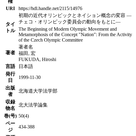
権
URI
https://hdl.handle.net/2115/14976
初期の近代オリンピックとネイション概念の変容 ―
チェコ・オリンピック委員会の動向をもとに―
タイ
The Beginning of Modern Olympic Movement and
トル
Metamorphosis of the Concept "Nation": From the Activity
of the Czech Olympic Committee
著者名
著者
福田, 宏
FUKUDA, Hiroshi
言語
日本語
発行
1999-11-30
日
出版
北海道大学法学部
者
収録
北大法学論集
物名
巻(号)
50(4)
ペー
434-388
ジ