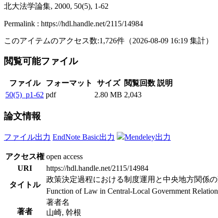
北大法学論集, 2000, 50(5), 1-62
Permalink : https://hdl.handle.net/2115/14984
このアイテムのアクセス数:
1,726
件
（
2026-08-09
16:19 集計
）
閲覧可能ファイル
ファイル
フォーマット
サイズ
閲覧回数
説明
50(5)_p1-62
pdf
2.80 MB
2,043
論文情報
ファイル出力
EndNote Basic出力
Mendeley出力
アクセス権
open access
URI
https://hdl.handle.net/2115/14984
政策決定過程における制度運用と中央地方関係の
タイトル
Function of Law in Central-Local Government Relatio
著者名
著者
山崎, 幹根