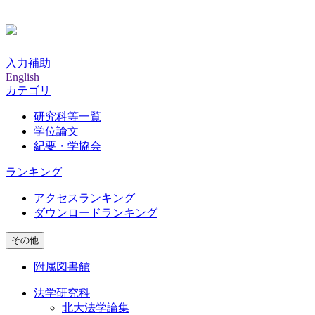
入力補助
English
カテゴリ
研究科等一覧
学位論文
紀要・学協会
ランキング
アクセスランキング
ダウンロードランキング
その他
附属図書館
法学研究科
北大法学論集