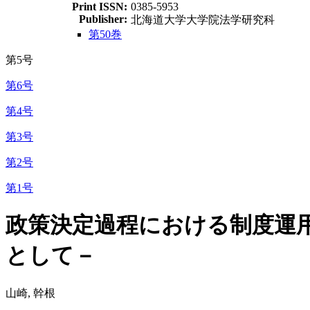
Print ISSN:
0385-5953
Publisher:
北海道大学大学院法学研究科
第50巻
第5号
第6号
第4号
第3号
第2号
第1号
政策決定過程における制度運
として－
山崎, 幹根