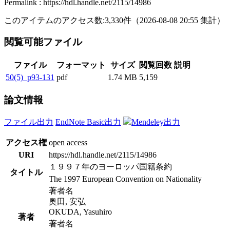
Permalink : https://hdl.handle.net/2115/14986
このアイテムのアクセス数:
3,330
件
（
2026-08-08
20:55 集計
）
閲覧可能ファイル
ファイル
フォーマット
サイズ
閲覧回数
説明
50(5)_p93-131
pdf
1.74 MB
5,159
論文情報
ファイル出力
EndNote Basic出力
Mendeley出力
アクセス権
open access
URI
https://hdl.handle.net/2115/14986
１９９７年のヨーロッパ国籍条約
タイトル
The 1997 European Convention on Nationality
著者名
奥田, 安弘
OKUDA, Yasuhiro
著者
著者名