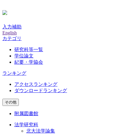
入力補助
English
カテゴリ
研究科等一覧
学位論文
紀要・学協会
ランキング
アクセスランキング
ダウンロードランキング
その他
附属図書館
法学研究科
北大法学論集