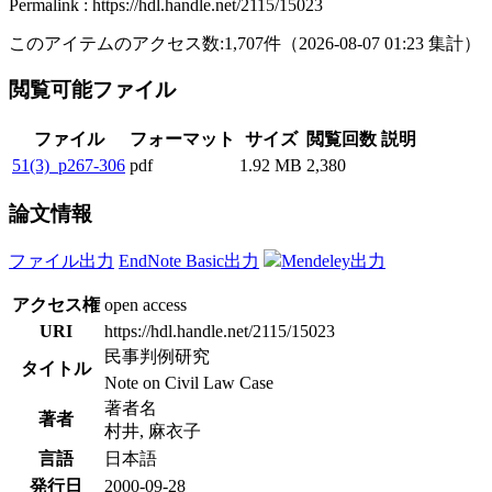
Permalink : https://hdl.handle.net/2115/15023
このアイテムのアクセス数:
1,707
件
（
2026-08-07
01:23 集計
）
閲覧可能ファイル
ファイル
フォーマット
サイズ
閲覧回数
説明
51(3)_p267-306
pdf
1.92 MB
2,380
論文情報
ファイル出力
EndNote Basic出力
Mendeley出力
アクセス権
open access
URI
https://hdl.handle.net/2115/15023
民事判例研究
タイトル
Note on Civil Law Case
著者名
著者
村井, 麻衣子
言語
日本語
発行日
2000-09-28