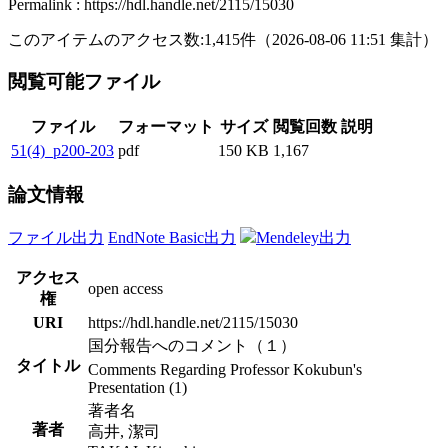
Permalink : https://hdl.handle.net/2115/15030
このアイテムのアクセス数:
1,415
件
（
2026-08-06
11:51 集計
）
閲覧可能ファイル
ファイル
フォーマット
サイズ
閲覧回数
説明
51(4)_p200-203
pdf
150 KB
1,167
論文情報
ファイル出力
EndNote Basic出力
Mendeley出力
アクセス
open access
権
URI
https://hdl.handle.net/2115/15030
国分報告へのコメント（１）
タイトル
Comments Regarding Professor Kokubun's
Presentation (1)
著者名
著者
高井, 潔司