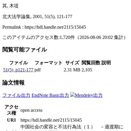
其, 木堤
北大法学論集, 2001, 51(5), 121-177
Permalink : https://hdl.handle.net/2115/15045
このアイテムのアクセス数:
1,720
件
（
2026-08-06
20:02 集計
）
閲覧可能ファイル
ファイル
フォーマット
サイズ
閲覧回数
説明
51(5)_p121-177
pdf
2.31 MB
2,105
論文情報
ファイル出力
EndNote Basic出力
Mendeley出力
アクセ
open access
ス権
URI
https://hdl.handle.net/2115/15045
中国社会の変容と不法行為法（１） －過渡期に