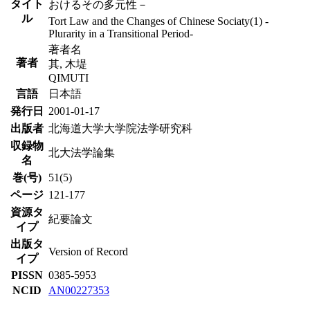
タイト
おけるその多元性－
ル
Tort Law and the Changes of Chinese Sociaty(1) -
Plurarity in a Transitional Period-
著者名
著者
其, 木堤
QIMUTI
言語
日本語
発行日
2001-01-17
出版者
北海道大学大学院法学研究科
収録物
北大法学論集
名
巻(号)
51(5)
ページ
121-177
資源タ
紀要論文
イプ
出版タ
Version of Record
イプ
PISSN
0385-5953
NCID
AN00227353