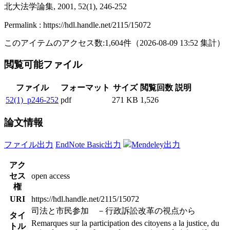
北大法学論集, 2001, 52(1), 246-252
Permalink : https://hdl.handle.net/2115/15072
このアイテムのアクセス数:
1,604
件
（
2026-08-09
13:52 集計
）
閲覧可能ファイル
ファイル
フォーマット
サイズ
閲覧回数
説明
52(1)_p246-252
pdf
271 KB
1,526
論文情報
ファイル出力
EndNote Basic出力
Mendeley出力
アク
セス
open access
権
URI
https://hdl.handle.net/2115/15072
司法と市民参加 －行政訴訟改革の視点から
タイ
Remarques sur la participation des citoyens a la justice, du
トル