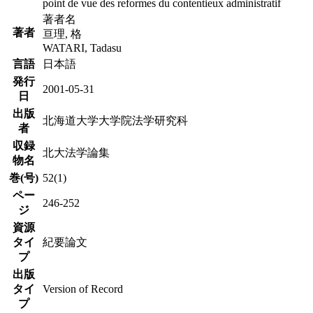
point de vue des reformes du contentieux administratif
著者名
著者
亘理, 格
WATARI, Tadasu
言語
日本語
発行
2001-05-31
日
出版
北海道大学大学院法学研究科
者
収録
北大法学論集
物名
巻(号)
52(1)
ペー
246-252
ジ
資源
タイ
紀要論文
プ
出版
タイ
Version of Record
プ