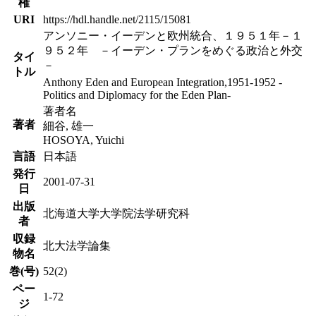
権
URI
https://hdl.handle.net/2115/15081
アンソニー・イーデンと欧州統合、１９５１年－１
９５２年 －イーデン・プランをめぐる政治と外交
タイ
－
トル
Anthony Eden and European Integration,1951-1952 -
Politics and Diplomacy for the Eden Plan-
著者名
著者
細谷, 雄一
HOSOYA, Yuichi
言語
日本語
発行
2001-07-31
日
出版
北海道大学大学院法学研究科
者
収録
北大法学論集
物名
巻(号)
52(2)
ペー
1-72
ジ