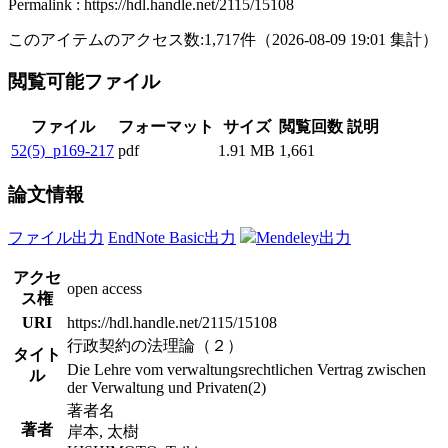
Permalink : https://hdl.handle.net/2115/15108
このアイテムのアクセス数:
1,717
件
（
2026-08-09
19:01 集計
）
閲覧可能ファイル
ファイル
フォーマット
サイズ
閲覧回数
説明
52(5)_p169-217
pdf
1.91 MB
1,661
論文情報
ファイル出力
EndNote Basic出力
Mendeley出力
アクセ
open access
ス権
URI
https://hdl.handle.net/2115/15108
行政契約の法理論（２）
タイト
Die Lehre vom verwaltungsrechtlichen Vertrag zwischen
ル
der Verwaltung und Privaten(2)
著者名
著者
岸本, 太樹