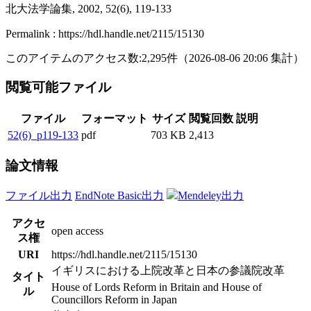
北大法学論集, 2002, 52(6), 119-133
Permalink : https://hdl.handle.net/2115/15130
このアイテムのアクセス数:
2,295
件
（
2026-08-06
20:06 集計
）
閲覧可能ファイル
ファイル
フォーマット
サイズ
閲覧回数
説明
52(6)_p119-133
pdf
703 KB
2,413
論文情報
ファイル出力
EndNote Basic出力
Mendeley出力
アクセ
open access
ス権
URI
https://hdl.handle.net/2115/15130
イギリスにおける上院改革と日本の参議院改革
タイト
House of Lords Reform in Britain and House of
ル
Councillors Reform in Japan