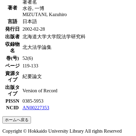
著者名
著者
水谷, 一博
MIZUTANI, Kazuhiro
言語
日本語
発行日
2002-02-28
出版者
北海道大学大学院法学研究科
収録物
北大法学論集
名
巻(号)
52(6)
ページ
119-133
資源タ
紀要論文
イプ
出版タ
Version of Record
イプ
PISSN
0385-5953
NCID
AN00227353
ホームへ戻る
Copyright © Hokkaido University Library All rights Reserved