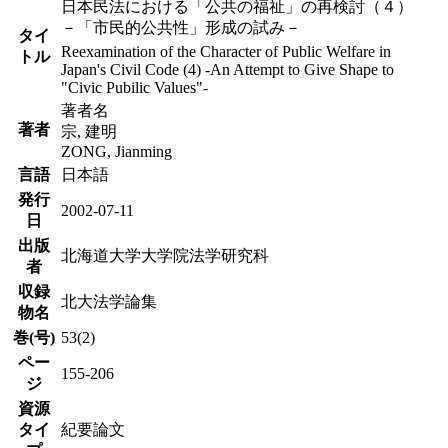
日本民法における「公共の福祉」の再検討（４）
－「市民的公共性」形成の試み－
タイ
Reexamination of the Character of Public Welfare in
トル
Japan's Civil Code (4) -An Attempt to Give Shape to
"Civic Pubilic Values"-
著者名
著者
宗, 建明
ZONG, Jianming
言語
日本語
発行
2002-07-11
日
出版
北海道大学大学院法学研究科
者
収録
北大法学論集
物名
巻(号)
53(2)
ペー
155-206
ジ
資源
タイ
紀要論文