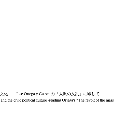
ose Ortega y Gasset の『大衆の反乱』に即して－
d the civic political culture -reading Ortega's "The revolt of the mass