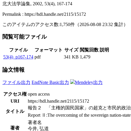
北大法学論集, 2002, 53(4), 167-174
Permalink : https://hdl.handle.net/2115/15172
このアイテムのアクセス数:
1,750
件
（
2026-08-08
23:32 集計
）
閲覧可能ファイル
ファイル
フォーマット
サイズ
閲覧回数
説明
53(4)_p167-174
pdf
341 KB
1,479
論文情報
ファイル出力
EndNote Basic出力
Mendeley出力
アクセス権
open access
URI
https://hdl.handle.net/2115/15172
報告２ 「主権的国民国家」の超克と市民的政治文化 －J
タイトル
Report Ⅱ:The overcoming of the sovereign nation-state an
著者名
著者
今井, 弘道