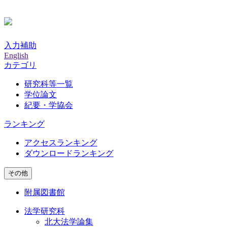
入力補助
English
カテゴリ
研究科等一覧
学位論文
紀要・学協会
ランキング
アクセスランキング
ダウンロードランキング
その他
附属図書館
法学研究科
北大法学論集