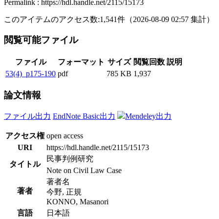
Permalink : https://hdl.handle.net/2115/15173
このアイテムのアクセス数:
1,541
件
（
2026-08-09
02:57 集計
）
閲覧可能ファイル
ファイル
フォーマット
サイズ
閲覧回数
説明
53(4)_p175-190
pdf
785 KB
1,937
論文情報
ファイル出力
EndNote Basic出力
Mendeley出力
アクセス権
open access
URI
https://hdl.handle.net/2115/15173
民事判例研究
タイトル
Note on Civil Law Case
著者名
著者
今野, 正規
KONNO, Masanori
言語
日本語