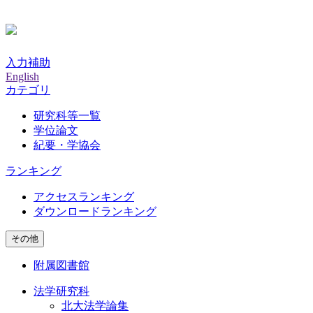
入力補助
English
カテゴリ
研究科等一覧
学位論文
紀要・学協会
ランキング
アクセスランキング
ダウンロードランキング
その他
附属図書館
法学研究科
北大法学論集