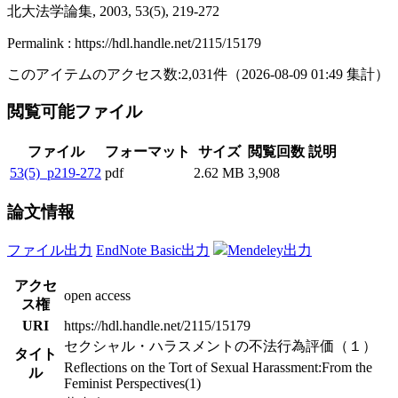
北大法学論集, 2003, 53(5), 219-272
Permalink : https://hdl.handle.net/2115/15179
このアイテムのアクセス数:
2,031
件
（
2026-08-09
01:49 集計
）
閲覧可能ファイル
ファイル
フォーマット
サイズ
閲覧回数
説明
53(5)_p219-272
pdf
2.62 MB
3,908
論文情報
ファイル出力
EndNote Basic出力
Mendeley出力
アクセ
open access
ス権
URI
https://hdl.handle.net/2115/15179
セクシャル・ハラスメントの不法行為評価（１）
タイト
Reflections on the Tort of Sexual Harassment:From the
ル
Feminist Perspectives(1)