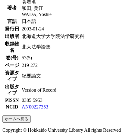
著者名
著者
和田, 美江
WADA, Yoshie
言語
日本語
発行日
2003-01-24
出版者
北海道大学大学院法学研究科
収録物
北大法学論集
名
巻(号)
53(5)
ページ
219-272
資源タ
紀要論文
イプ
出版タ
Version of Record
イプ
PISSN
0385-5953
NCID
AN00227353
ホームへ戻る
Copyright © Hokkaido University Library All rights Reserved