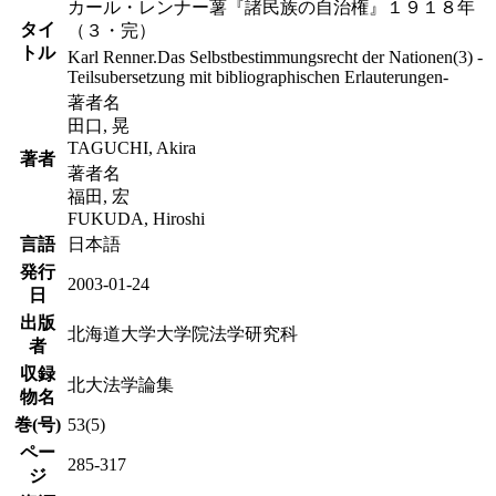
カール・レンナー薯『諸民族の自治権』１９１８年
タイ
（３・完）
トル
Karl Renner.Das Selbstbestimmungsrecht der Nationen(3) -
Teilsubersetzung mit bibliographischen Erlauterungen-
著者名
田口, 晃
TAGUCHI, Akira
著者
著者名
福田, 宏
FUKUDA, Hiroshi
言語
日本語
発行
2003-01-24
日
出版
北海道大学大学院法学研究科
者
収録
北大法学論集
物名
巻(号)
53(5)
ペー
285-317
ジ