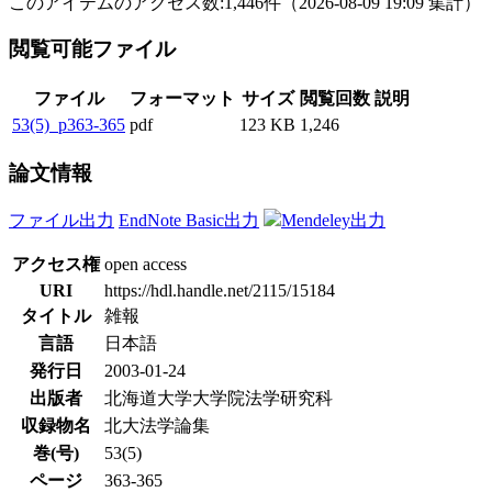
このアイテムのアクセス数:
1,446
件
（
2026-08-09
19:09 集計
）
閲覧可能ファイル
ファイル
フォーマット
サイズ
閲覧回数
説明
53(5)_p363-365
pdf
123 KB
1,246
論文情報
ファイル出力
EndNote Basic出力
Mendeley出力
アクセス権
open access
URI
https://hdl.handle.net/2115/15184
タイトル
雑報
言語
日本語
発行日
2003-01-24
出版者
北海道大学大学院法学研究科
収録物名
北大法学論集
巻(号)
53(5)
ページ
363-365