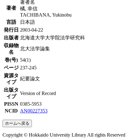
著者名
著者
橘, 幸信
TACHIBANA, Yukinobu
言語
日本語
発行日
2003-04-22
出版者
北海道大学大学院法学研究科
収録物
北大法学論集
名
巻(号)
54(1)
ページ
237-245
資源タ
紀要論文
イプ
出版タ
Version of Record
イプ
PISSN
0385-5953
NCID
AN00227353
ホームへ戻る
Copyright © Hokkaido University Library All rights Reserved