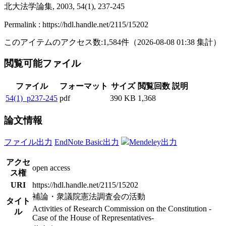
北大法学論集, 2003, 54(1), 237-245
Permalink : https://hdl.handle.net/2115/15202
このアイテムのアクセス数:
1,584
件
（
2026-08-08
01:38 集計
）
閲覧可能ファイル
ファイル
フォーマット
サイズ
閲覧回数
説明
54(1)_p237-245
pdf
390 KB
1,368
論文情報
ファイル出力
EndNote Basic出力
Mendeley出力
アクセ
open access
ス権
URI
https://hdl.handle.net/2115/15202
補論・衆議院憲法調査会の活動
タイト
Activities of Research Commission on the Constitution -
ル
Case of the House of Representatives-