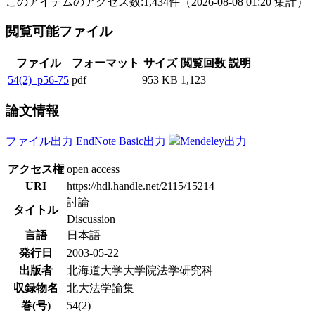
このアイテムのアクセス数:
1,434
件
（
2026-08-08
01:20 集計
）
閲覧可能ファイル
ファイル
フォーマット
サイズ
閲覧回数
説明
54(2)_p56-75
pdf
953 KB
1,123
論文情報
ファイル出力
EndNote Basic出力
Mendeley出力
アクセス権
open access
URI
https://hdl.handle.net/2115/15214
討論
タイトル
Discussion
言語
日本語
発行日
2003-05-22
出版者
北海道大学大学院法学研究科
収録物名
北大法学論集
巻(号)
54(2)