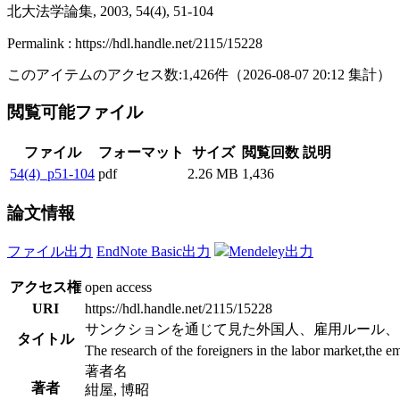
北大法学論集, 2003, 54(4), 51-104
Permalink : https://hdl.handle.net/2115/15228
このアイテムのアクセス数:
1,426
件
（
2026-08-07
20:12 集計
）
閲覧可能ファイル
ファイル
フォーマット
サイズ
閲覧回数
説明
54(4)_p51-104
pdf
2.26 MB
1,436
論文情報
ファイル出力
EndNote Basic出力
Mendeley出力
アクセス権
open access
URI
https://hdl.handle.net/2115/15228
サンクションを通じて見た外国人、雇用ルール
タイトル
The research of the foreigners in the labor market,the e
著者名
著者
紺屋, 博昭