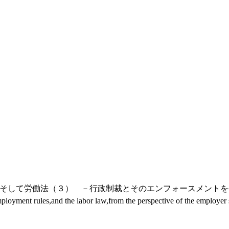
、そして労働法（３） －行政制裁とそのエンフォースメント
mployment rules,and the labor law,from the perspective of the employer s