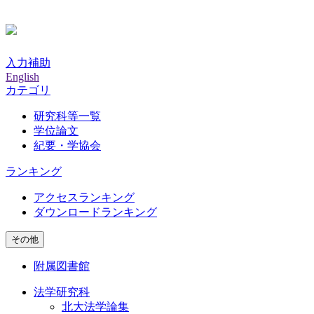
入力補助
English
カテゴリ
研究科等一覧
学位論文
紀要・学協会
ランキング
アクセスランキング
ダウンロードランキング
その他
附属図書館
法学研究科
北大法学論集