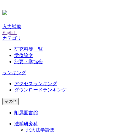
入力補助
English
カテゴリ
研究科等一覧
学位論文
紀要・学協会
ランキング
アクセスランキング
ダウンロードランキング
その他
附属図書館
法学研究科
北大法学論集