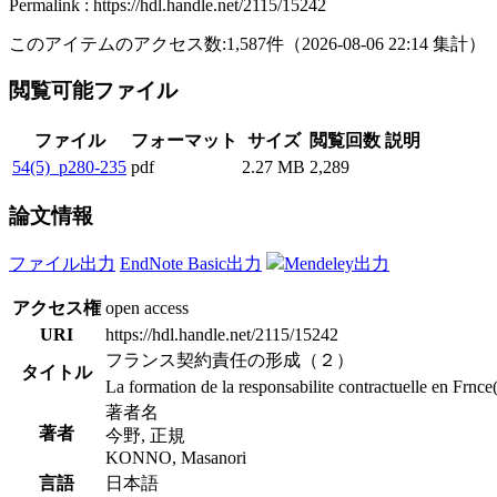
Permalink : https://hdl.handle.net/2115/15242
このアイテムのアクセス数:
1,587
件
（
2026-08-06
22:14 集計
）
閲覧可能ファイル
ファイル
フォーマット
サイズ
閲覧回数
説明
54(5)_p280-235
pdf
2.27 MB
2,289
論文情報
ファイル出力
EndNote Basic出力
Mendeley出力
アクセス権
open access
URI
https://hdl.handle.net/2115/15242
フランス契約責任の形成（２）
タイトル
La formation de la responsabilite contractuelle en Frnce
著者名
著者
今野, 正規
KONNO, Masanori
言語
日本語