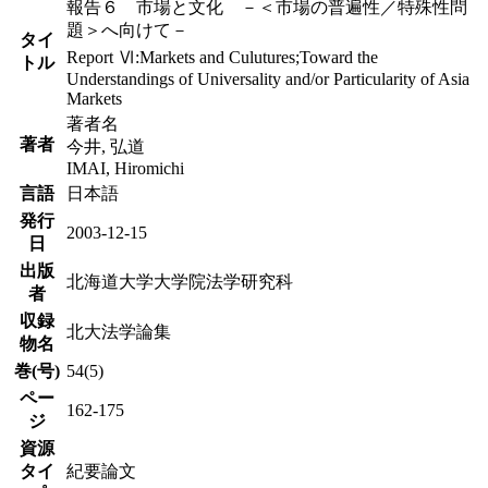
報告６ 市場と文化 －＜市場の普遍性／特殊性問
題＞へ向けて－
タイ
Report Ⅵ:Markets and Culutures;Toward the
トル
Understandings of Universality and/or Particularity of Asia
Markets
著者名
著者
今井, 弘道
IMAI, Hiromichi
言語
日本語
発行
2003-12-15
日
出版
北海道大学大学院法学研究科
者
収録
北大法学論集
物名
巻(号)
54(5)
ペー
162-175
ジ
資源
タイ
紀要論文