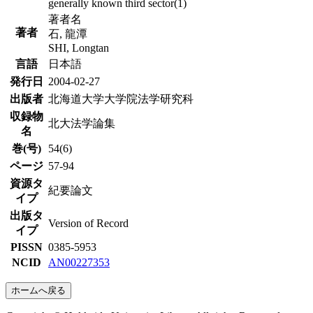
generally known third sector(1)
著者名
著者
石, 龍潭
SHI, Longtan
言語
日本語
発行日
2004-02-27
出版者
北海道大学大学院法学研究科
収録物
北大法学論集
名
巻(号)
54(6)
ページ
57-94
資源タ
紀要論文
イプ
出版タ
Version of Record
イプ
PISSN
0385-5953
NCID
AN00227353
ホームへ戻る