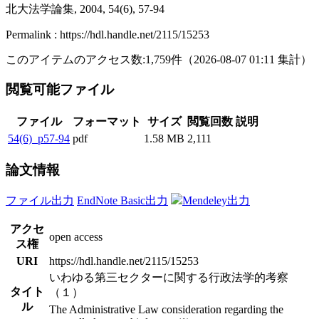
北大法学論集, 2004, 54(6), 57-94
Permalink : https://hdl.handle.net/2115/15253
このアイテムのアクセス数:
1,759
件
（
2026-08-07
01:11 集計
）
閲覧可能ファイル
ファイル
フォーマット
サイズ
閲覧回数
説明
54(6)_p57-94
pdf
1.58 MB
2,111
論文情報
ファイル出力
EndNote Basic出力
Mendeley出力
アクセ
open access
ス権
URI
https://hdl.handle.net/2115/15253
いわゆる第三セクターに関する行政法学的考察
タイト
（１）
ル
The Administrative Law consideration regarding the