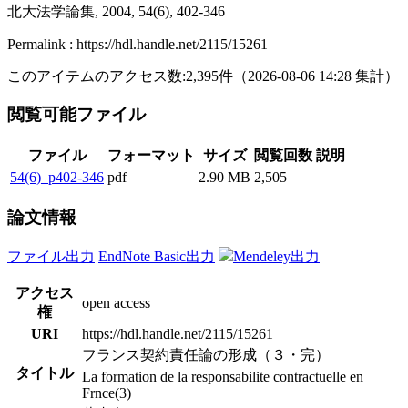
北大法学論集, 2004, 54(6), 402-346
Permalink : https://hdl.handle.net/2115/15261
このアイテムのアクセス数:
2,395
件
（
2026-08-06
14:28 集計
）
閲覧可能ファイル
ファイル
フォーマット
サイズ
閲覧回数
説明
54(6)_p402-346
pdf
2.90 MB
2,505
論文情報
ファイル出力
EndNote Basic出力
Mendeley出力
アクセス
open access
権
URI
https://hdl.handle.net/2115/15261
フランス契約責任論の形成（３・完）
タイトル
La formation de la responsabilite contractuelle en
Frnce(3)