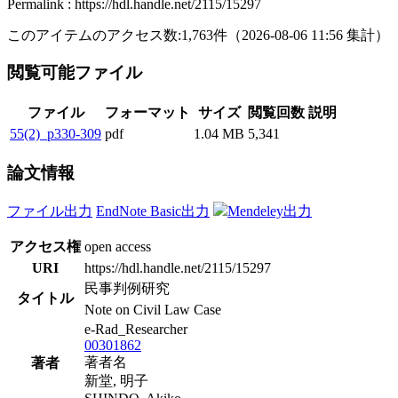
Permalink : https://hdl.handle.net/2115/15297
このアイテムのアクセス数:
1,763
件
（
2026-08-06
11:56 集計
）
閲覧可能ファイル
ファイル
フォーマット
サイズ
閲覧回数
説明
55(2)_p330-309
pdf
1.04 MB
5,341
論文情報
ファイル出力
EndNote Basic出力
Mendeley出力
アクセス権
open access
URI
https://hdl.handle.net/2115/15297
民事判例研究
タイトル
Note on Civil Law Case
e-Rad_Researcher
00301862
著者名
著者
新堂, 明子