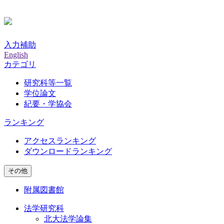
入力補助
English
カテゴリ
研究科等一覧
学位論文
紀要・学協会
ランキング
アクセスランキング
ダウンロードランキング
その他
附属図書館
法学研究科
北大法学論集