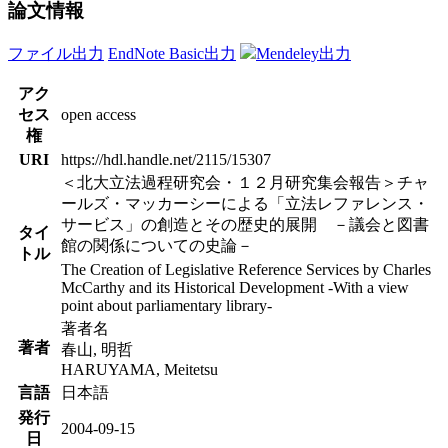
論文情報
ファイル出力
EndNote Basic出力
Mendeley出力
アク
セス
open access
権
URI
https://hdl.handle.net/2115/15307
＜北大立法過程研究会・１２月研究集会報告＞チャ
ールズ・マッカーシーによる「立法レファレンス・
サービス」の創造とその歴史的展開 －議会と図書
タイ
館の関係についての史論－
トル
The Creation of Legislative Reference Services by Charles
McCarthy and its Historical Development -With a view
point about parliamentary library-
著者名
著者
春山, 明哲
HARUYAMA, Meitetsu
言語
日本語
発行
2004-09-15
日