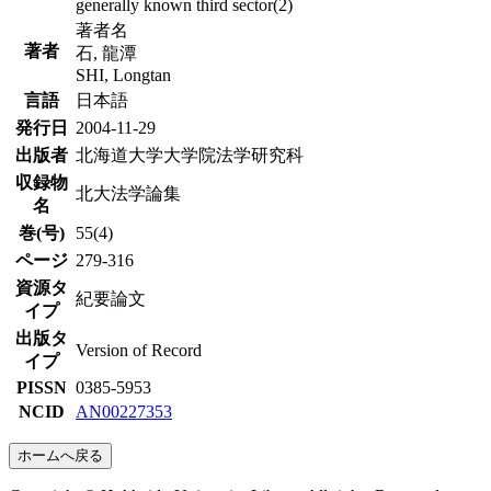
generally known third sector(2)
著者名
著者
石, 龍潭
SHI, Longtan
言語
日本語
発行日
2004-11-29
出版者
北海道大学大学院法学研究科
収録物
北大法学論集
名
巻(号)
55(4)
ページ
279-316
資源タ
紀要論文
イプ
出版タ
Version of Record
イプ
PISSN
0385-5953
NCID
AN00227353
ホームへ戻る