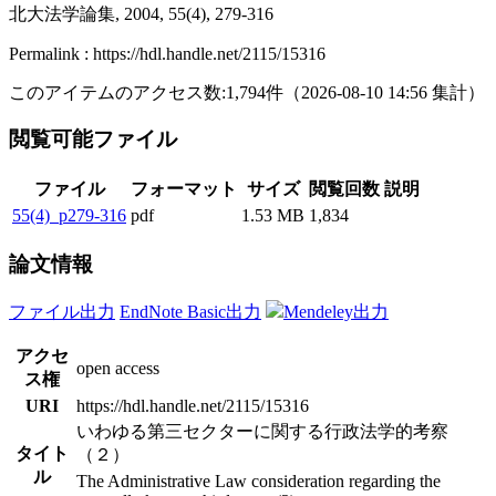
北大法学論集, 2004, 55(4), 279-316
Permalink : https://hdl.handle.net/2115/15316
このアイテムのアクセス数:
1,794
件
（
2026-08-10
14:56 集計
）
閲覧可能ファイル
ファイル
フォーマット
サイズ
閲覧回数
説明
55(4)_p279-316
pdf
1.53 MB
1,834
論文情報
ファイル出力
EndNote Basic出力
Mendeley出力
アクセ
open access
ス権
URI
https://hdl.handle.net/2115/15316
いわゆる第三セクターに関する行政法学的考察
タイト
（２）
ル
The Administrative Law consideration regarding the