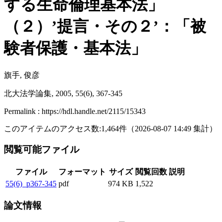
する生命倫理基本法」
（２）’提言・その２’：「被
験者保護・基本法」
旗手, 俊彦
北大法学論集, 2005, 55(6), 367-345
Permalink : https://hdl.handle.net/2115/15343
このアイテムのアクセス数:
1,464
件
（
2026-08-07
14:49 集計
）
閲覧可能ファイル
ファイル
フォーマット
サイズ
閲覧回数
説明
55(6)_p367-345
pdf
974 KB
1,522
論文情報