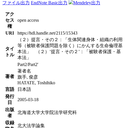
ファイル出力
EndNote Basic出力
Mendeley出力
アク
セス
open access
権
URI
https://hdl.handle.net/2115/15343
（２）提言・その２：「生体関連身体・組織の利用
等（被験者保護問題を除く）にかんする生命倫理基
タイ
本法」 （２）’提言・その２’：「被験者保護・基
トル
本法」
Part2/Part2'
著者名
著者
旗手, 俊彦
HATATE, Toshihiko
言語
日本語
発行
2005-03-18
日
出版
北海道大学大学院法学研究科
者
収録
北大法学論集