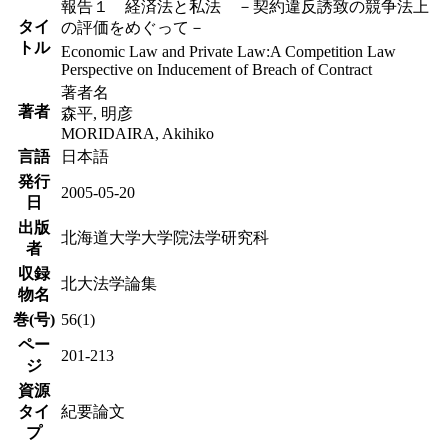
報告１ 経済法と私法 －契約違反誘致の競争法上
タイ
の評価をめぐって－
トル
Economic Law and Private Law:A Competition Law
Perspective on Inducement of Breach of Contract
著者名
著者
森平, 明彦
MORIDAIRA, Akihiko
言語
日本語
発行
2005-05-20
日
出版
北海道大学大学院法学研究科
者
収録
北大法学論集
物名
巻(号)
56(1)
ペー
201-213
ジ
資源
タイ
紀要論文
プ