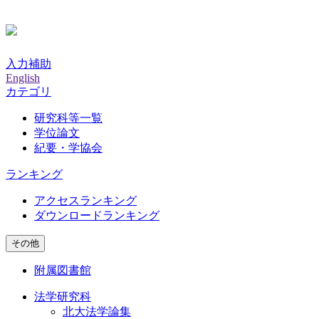
入力補助
English
カテゴリ
研究科等一覧
学位論文
紀要・学協会
ランキング
アクセスランキング
ダウンロードランキング
その他
附属図書館
法学研究科
北大法学論集