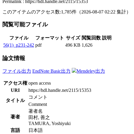
Permalink : https://hdl.handle.net/2115/15353
このアイテムのアクセス数:
1,785
件
（
2026-08-07
02:22 集計
）
閲覧可能ファイル
ファイル
フォーマット
サイズ
閲覧回数
説明
56(1)_p231-242
pdf
496 KB
1,626
論文情報
ファイル出力
EndNote Basic出力
Mendeley出力
アクセス権
open access
URI
https://hdl.handle.net/2115/15353
コメント
タイトル
Comment
著者名
著者
田村, 善之
TAMURA, Yoshiyuki
言語
日本語