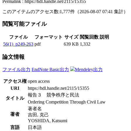
Permalink : https://hdl.handle.net/2115/15355
このアイテムのアクセス数:
1,777
件
（
2026-08-07
07:41 集計
）
閲覧可能ファイル
ファイル
フォーマット
サイズ
閲覧回数
説明
56(1)_p249-263
pdf
639 KB
1,332
論文情報
ファイル出力
EndNote Basic出力
Mendeley出力
アクセス権
open access
URI
https://hdl.handle.net/2115/15355
報告３ 競争秩序と民法
タイトル
Ordering Competition Through Civil Law
著者名
著者
吉田, 克己
YOSHIDA, Katsumi
言語
日本語