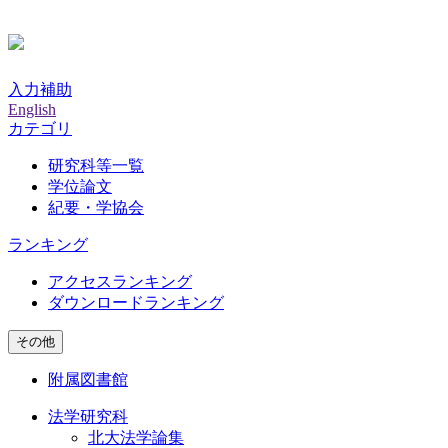
入力補助
English
カテゴリ
研究科等一覧
学位論文
紀要・学協会
ランキング
アクセスランキング
ダウンロードランキング
その他
附属図書館
法学研究科
北大法学論集