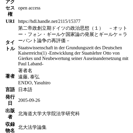
アク
セス
open access
権
URI
https://hdl.handle.net/2115/15377
第二帝政創立期ドイツの政治思想（１） －オット
ー・フォン・ギールケ国家論の発展とギールケ＝ラ
ーバント論争の再評価－
タイ
Staatswissenschaft in der Grundungszeit des Deutschen
トル
Kaiserreichs(1) -Entwicklung der Staatslehre Otto von
Gierkes und Neubewertung seiner Auseinandersetzung mit
Paul Laband-
著者名
著者
遠藤, 泰弘
ENDO, Yasuhiro
言語
日本語
発行
2005-09-26
日
出版
北海道大学大学院法学研究科
者
収録
北大法学論集
物名