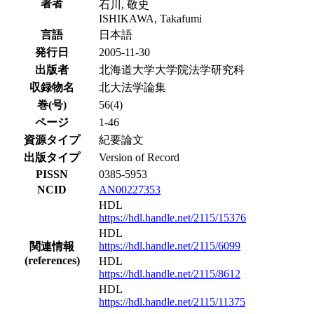
著者
石川, 敬史
ISHIKAWA, Takafumi
言語
日本語
発行日
2005-11-30
出版者
北海道大学大学院法学研究科
収録物名
北大法学論集
巻(号)
56(4)
ページ
1-46
資源タイプ
紀要論文
出版タイプ
Version of Record
PISSN
0385-5953
NCID
AN00227353
HDL
https://hdl.handle.net/2115/15376
HDL
https://hdl.handle.net/2115/6099
関連情報
(references)
HDL
https://hdl.handle.net/2115/8612
HDL
https://hdl.handle.net/2115/11375