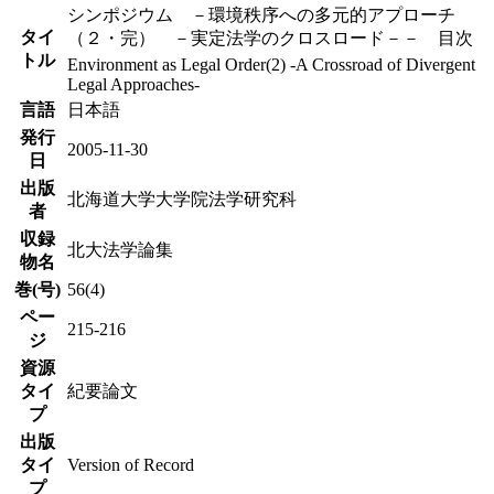
シンポジウム －環境秩序への多元的アプローチ
タイ
（２・完） －実定法学のクロスロード－－ 目次
トル
Environment as Legal Order(2) -A Crossroad of Divergent
Legal Approaches-
言語
日本語
発行
2005-11-30
日
出版
北海道大学大学院法学研究科
者
収録
北大法学論集
物名
巻(号)
56(4)
ペー
215-216
ジ
資源
タイ
紀要論文
プ
出版
タイ
Version of Record
プ