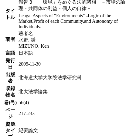
報告３ 「環境」をめぐる法的諸相 －市場の論
理・共同体の利益・個人の自律－
タイ
Leagal Aspects of "Environments" -Logic of the
トル
Market,Profit of each Community,and Autonomy of
Individuals-
著者名
著者
水野, 謙
MIZUNO, Ken
言語
日本語
発行
2005-11-30
日
出版
北海道大学大学院法学研究科
者
収録
北大法学論集
物名
巻(号)
56(4)
ペー
217-233
ジ
資源
タイ
紀要論文