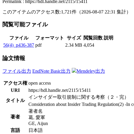
Permalink : https://hdl.handle.net/2115/15411
このアイテムのアクセス数:
1,721
件
（
2026-08-07
22:31 集計
）
閲覧可能ファイル
ファイル
フォーマット
サイズ
閲覧回数
説明
56(4)_p436-387
pdf
2.34 MB
4,054
論文情報
ファイル出力
EndNote Basic出力
Mendeley出力
アクセス権
open access
URI
https://hdl.handle.net/2115/15411
インサイダー取引規制に関する考察（２・完） 
タイトル
Consideration about Insider Trading Regulation(2) -In 
著者名
著者
葛, 愛軍
GE, Aijun
言語
日本語