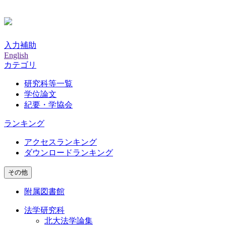
入力補助
English
カテゴリ
研究科等一覧
学位論文
紀要・学協会
ランキング
アクセスランキング
ダウンロードランキング
その他
附属図書館
法学研究科
北大法学論集