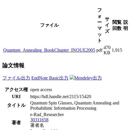
フ
ォ
サ
ー
閲覧
説
ファイル
イ
マ
回数
明
ズ
ッ
ト
470
Quantum_Annealing_BookChapter_INOUE2005
pdf
1,915
KB
論文情報
ファイル出力
EndNote Basic出力
Mendeley出力
アクセス権
open access
URI
https://hdl.handle.net/2115/15420
Quantum Spin Glasses, Quantum Annealing and
タイトル
Probabilistic Information Processing
e-Rad_Researcher
30311658
著者
著者名