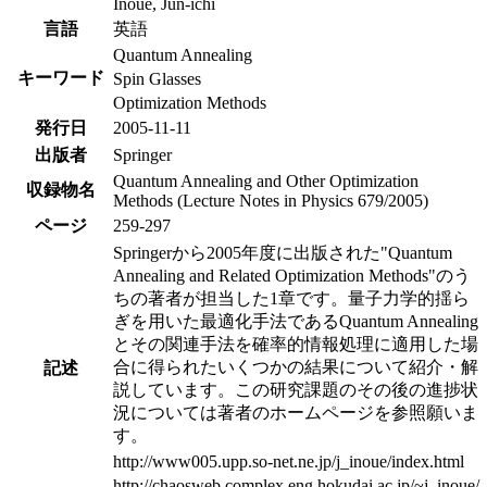
Inoue, Jun-ichi
言語
英語
Quantum Annealing
キーワード
Spin Glasses
Optimization Methods
発行日
2005-11-11
出版者
Springer
Quantum Annealing and Other Optimization
収録物名
Methods (Lecture Notes in Physics 679/2005)
ページ
259-297
Springerから2005年度に出版された"Quantum
Annealing and Related Optimization Methods"のう
ちの著者が担当した1章です。量子力学的揺ら
ぎを用いた最適化手法であるQuantum Annealing
とその関連手法を確率的情報処理に適用した場
合に得られたいくつかの結果について紹介・解
記述
説しています。この研究課題のその後の進捗状
況については著者のホームページを参照願いま
す。
http://www005.upp.so-net.ne.jp/j_inoue/index.html
http://chaosweb.complex.eng.hokudai.ac.jp/~j_inoue/