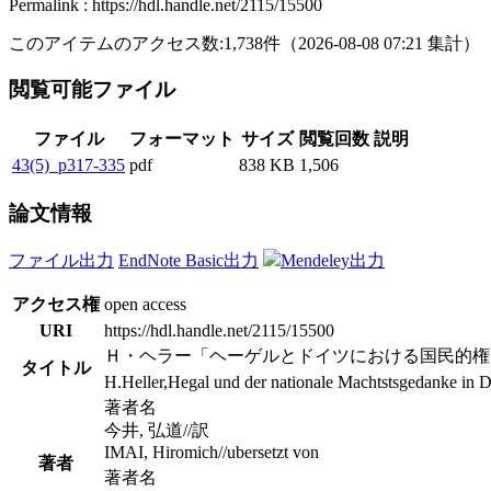
Permalink : https://hdl.handle.net/2115/15500
このアイテムのアクセス数:
1,738
件
（
2026-08-08
07:21 集計
）
閲覧可能ファイル
ファイル
フォーマット
サイズ
閲覧回数
説明
43(5)_p317-335
pdf
838 KB
1,506
論文情報
ファイル出力
EndNote Basic出力
Mendeley出力
アクセス権
open access
URI
https://hdl.handle.net/2115/15500
Ｈ・ヘラー「ヘーゲルとドイツにおける国民的権
タイトル
H.Heller,Hegal und der nationale Machtstsgedanke in D
著者名
今井, 弘道//訳
IMAI, Hiromich//ubersetzt von
著者
著者名