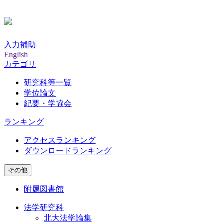
入力補助
English
カテゴリ
研究科等一覧
学位論文
紀要・学協会
ランキング
アクセスランキング
ダウンロードランキング
その他
附属図書館
法学研究科
北大法学論集