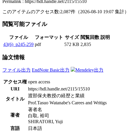
Permalink : https://hdl.handle.net/2115/15510
このアイテムのアクセス数:
2,087
件
（
2026-08-10
19:07 集計
）
閲覧可能ファイル
ファイル
フォーマット
サイズ
閲覧回数
説明
43(6)_p245-259
pdf
572 KB
2,835
論文情報
ファイル出力
EndNote Basic出力
Mendeley出力
アクセス権
open access
URI
https://hdl.handle.net/2115/15510
渡部保夫教授の経歴と業績
タイトル
Prof.Tasuo Watanabe's Carees and Writigs
著者名
著者
白取, 裕司
SHIRATORI, Yuji
言語
日本語