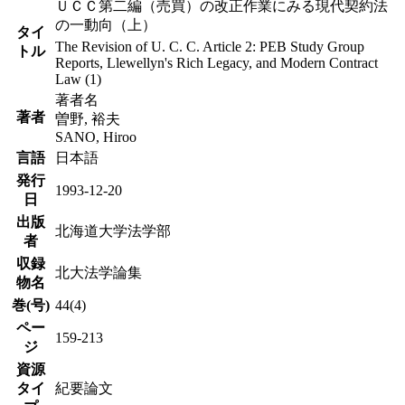
ＵＣＣ第二編（売買）の改正作業にみる現代契約法
の一動向（上）
タイ
The Revision of U. C. C. Article 2: PEB Study Group
トル
Reports, Llewellyn's Rich Legacy, and Modern Contract
Law (1)
著者名
著者
曽野, 裕夫
SANO, Hiroo
言語
日本語
発行
1993-12-20
日
出版
北海道大学法学部
者
収録
北大法学論集
物名
巻(号)
44(4)
ペー
159-213
ジ
資源
タイ
紀要論文