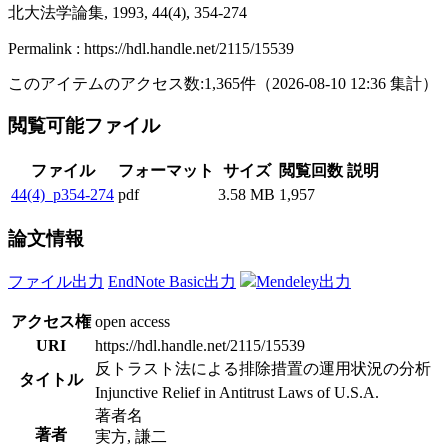
北大法学論集, 1993, 44(4), 354-274
Permalink : https://hdl.handle.net/2115/15539
このアイテムのアクセス数:
1,365
件
（
2026-08-10
12:36 集計
）
閲覧可能ファイル
ファイル
フォーマット
サイズ
閲覧回数
説明
44(4)_p354-274
pdf
3.58 MB
1,957
論文情報
ファイル出力
EndNote Basic出力
Mendeley出力
アクセス権
open access
URI
https://hdl.handle.net/2115/15539
反トラスト法による排除措置の運用状況の分析
タイトル
Injunctive Relief in Antitrust Laws of U.S.A.
著者名
著者
実方, 謙二