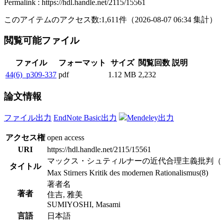
Permalink : https://hdl.handle.net/2115/15561
このアイテムのアクセス数:
1,611
件
（
2026-08-07
06:34 集計
）
閲覧可能ファイル
ファイル
フォーマット
サイズ
閲覧回数
説明
44(6)_p309-337
pdf
1.12 MB
2,232
論文情報
ファイル出力
EndNote Basic出力
Mendeley出力
アクセス権
open access
URI
https://hdl.handle.net/2115/15561
マックス・シュティルナーの近代合理主義批判（
タイトル
Max Stirners Kritik des modernen Rationalismus(8)
著者名
著者
住吉, 雅美
SUMIYOSHI, Masami
言語
日本語