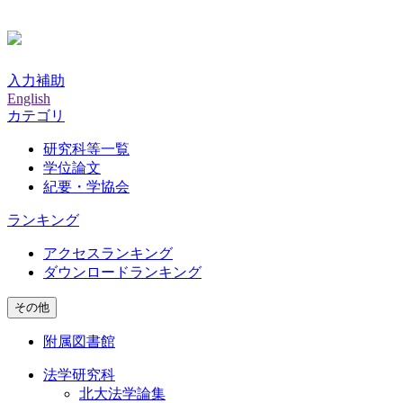
入力補助
English
カテゴリ
研究科等一覧
学位論文
紀要・学協会
ランキング
アクセスランキング
ダウンロードランキング
その他
附属図書館
法学研究科
北大法学論集