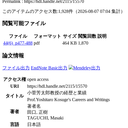
Permalink : https://hdl.handle.net/2115/15570
このアイテムのアクセス数:
1,928
件
（
2026-08-07
07:04 集計
）
閲覧可能ファイル
ファイル
フォーマット
サイズ
閲覧回数
説明
44(6)_p477-488
pdf
464 KB
1,870
論文情報
ファイル出力
EndNote Basic出力
Mendeley出力
アクセス権
open access
URI
https://hdl.handle.net/2115/15570
小菅芳太郎教授の経歴と業績
タイトル
Prof.Yoshitaro Kosuge's Careers and Writings
著者名
著者
田口, 正樹
TAGUCHI, Masaki
言語
日本語